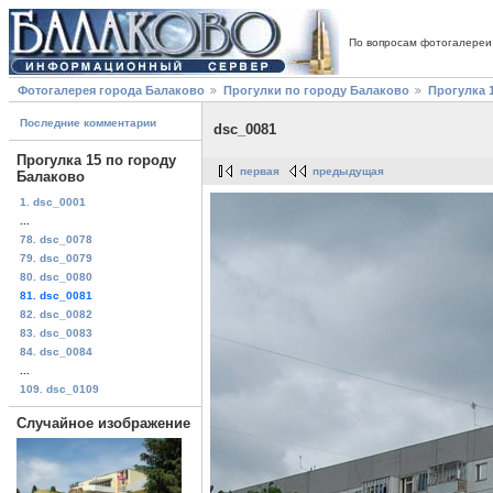
По вопросам фотогалереи
Фотогалерея города Балаково
Прогулки по городу Балаково
Прогулка 
Последние комментарии
dsc_0081
Прогулка 15 по городу
первая
предыдущая
Балаково
1. dsc_0001
...
78. dsc_0078
79. dsc_0079
80. dsc_0080
81. dsc_0081
82. dsc_0082
83. dsc_0083
84. dsc_0084
...
109. dsc_0109
Случайное изображение