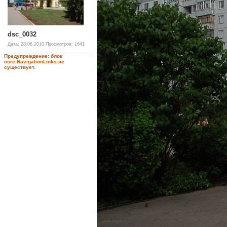
dsc_0032
Дата: 28.06.2010
Просмотров: 1641
Предупреждение: блок
core.NavigationLinks не
существует.