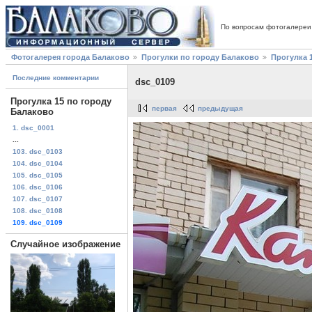
По вопросам фотогалереи
Фотогалерея города Балаково
Прогулки по городу Балаково
Прогулка 
Последние комментарии
dsc_0109
Прогулка 15 по городу
первая
предыдущая
Балаково
1. dsc_0001
...
103. dsc_0103
104. dsc_0104
105. dsc_0105
106. dsc_0106
107. dsc_0107
108. dsc_0108
109. dsc_0109
Случайное изображение