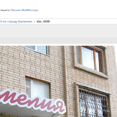
 пишите
Письмо WebМастеру
15 по городу Балаково
dsc_0109