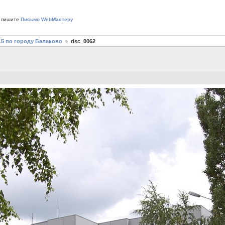
 пишите
Письмо WebМастеру
15 по городу Балаково
dsc_0062