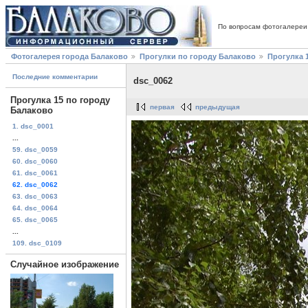
По вопросам фотогалереи
Фотогалерея города Балаково
Прогулки по городу Балаково
Прогулка 
Последние комментарии
dsc_0062
Прогулка 15 по городу
первая
предыдущая
Балаково
1. dsc_0001
...
59. dsc_0059
60. dsc_0060
61. dsc_0061
62. dsc_0062
63. dsc_0063
64. dsc_0064
65. dsc_0065
...
109. dsc_0109
Случайное изображение