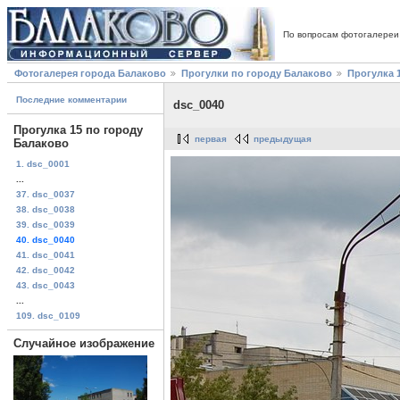
По вопросам фотогалереи
Фотогалерея города Балаково
Прогулки по городу Балаково
Прогулка 
Последние комментарии
dsc_0040
Прогулка 15 по городу
первая
предыдущая
Балаково
1. dsc_0001
...
37. dsc_0037
38. dsc_0038
39. dsc_0039
40. dsc_0040
41. dsc_0041
42. dsc_0042
43. dsc_0043
...
109. dsc_0109
Случайное изображение