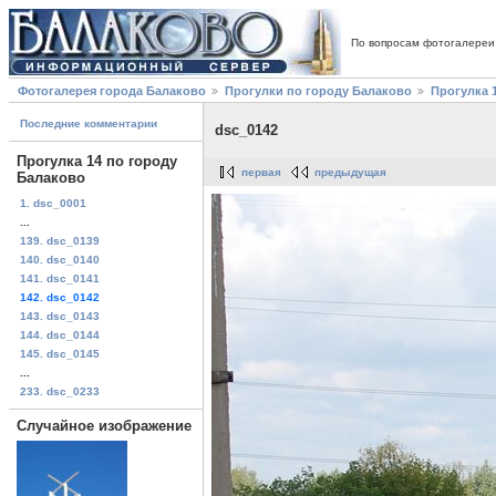
По вопросам фотогалереи
Фотогалерея города Балаково
Прогулки по городу Балаково
Прогулка 
Последние комментарии
dsc_0142
Прогулка 14 по городу
первая
предыдущая
Балаково
1. dsc_0001
...
139. dsc_0139
140. dsc_0140
141. dsc_0141
142. dsc_0142
143. dsc_0143
144. dsc_0144
145. dsc_0145
...
233. dsc_0233
Случайное изображение