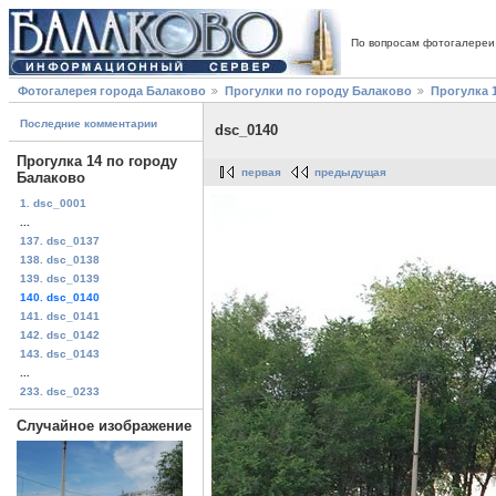
По вопросам фотогалереи
Фотогалерея города Балаково
Прогулки по городу Балаково
Прогулка 
Последние комментарии
dsc_0140
Прогулка 14 по городу
первая
предыдущая
Балаково
1. dsc_0001
...
137. dsc_0137
138. dsc_0138
139. dsc_0139
140. dsc_0140
141. dsc_0141
142. dsc_0142
143. dsc_0143
...
233. dsc_0233
Случайное изображение