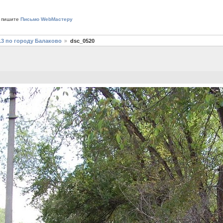
 пишите
Письмо WebМастеру
13 по городу Балаково
dsc_0520