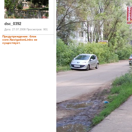
dsc_0392
Дата: 27.07.2008
Просмотров: 901
Предупреждение: блок
core.NavigationLinks не
существует.