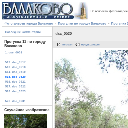
По вопросам фотогалереи
Фотогалерея города Балаково
Прогулки по городу Балаково
Прогулка 
Последние комментарии
dsc_0520
Прогулка 13 по городу
первая
предыдущая
Балаково
1. dsc_0001
...
512. dsc_0517
513. dsc_0518
514. dsc_0519
515. dsc_0520
516. dsc_0521
517. dsc_0522
518. dsc_0523
...
526. dsc_0531
Случайное изображение