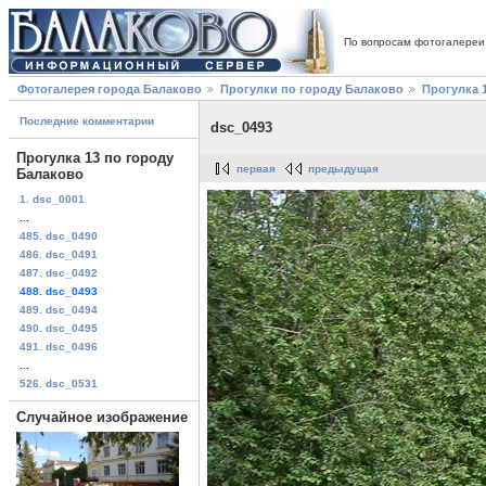
По вопросам фотогалереи
Фотогалерея города Балаково
Прогулки по городу Балаково
Прогулка 
Последние комментарии
dsc_0493
Прогулка 13 по городу
первая
предыдущая
Балаково
1. dsc_0001
...
485. dsc_0490
486. dsc_0491
487. dsc_0492
488. dsc_0493
489. dsc_0494
490. dsc_0495
491. dsc_0496
...
526. dsc_0531
Случайное изображение