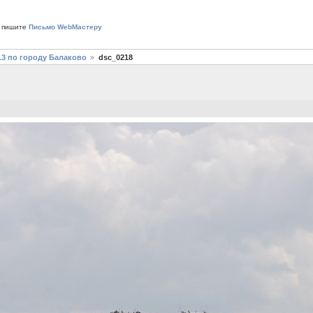
 пишите
Письмо WebМастеру
13 по городу Балаково
dsc_0218