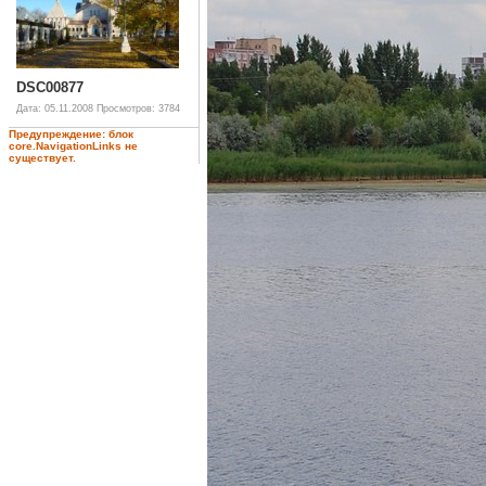
DSC00877
Дата: 05.11.2008
Просмотров: 3784
Предупреждение: блок
core.NavigationLinks не
существует.