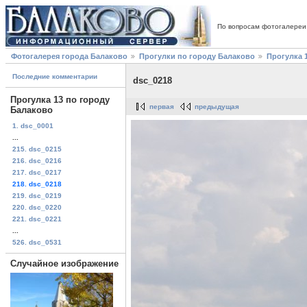
По вопросам фотогалереи
Фотогалерея города Балаково
Прогулки по городу Балаково
Прогулка 
Последние комментарии
dsc_0218
Прогулка 13 по городу
первая
предыдущая
Балаково
1. dsc_0001
...
215. dsc_0215
216. dsc_0216
217. dsc_0217
218. dsc_0218
219. dsc_0219
220. dsc_0220
221. dsc_0221
...
526. dsc_0531
Случайное изображение