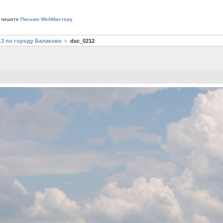
 пишите
Письмо WebМастеру
13 по городу Балаково
dsc_0212