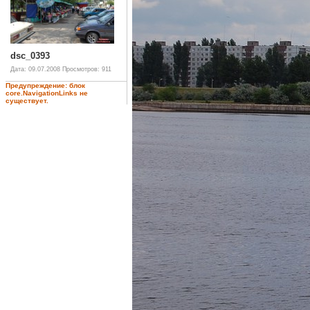
dsc_0393
Дата: 09.07.2008
Просмотров: 911
Предупреждение: блок
core.NavigationLinks не
существует.