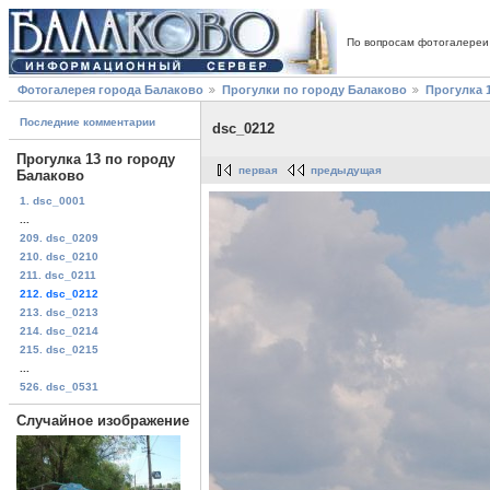
По вопросам фотогалереи
Фотогалерея города Балаково
Прогулки по городу Балаково
Прогулка 
Последние комментарии
dsc_0212
Прогулка 13 по городу
первая
предыдущая
Балаково
1. dsc_0001
...
209. dsc_0209
210. dsc_0210
211. dsc_0211
212. dsc_0212
213. dsc_0213
214. dsc_0214
215. dsc_0215
...
526. dsc_0531
Случайное изображение