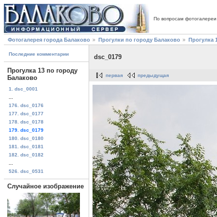
По вопросам фотогалереи
Фотогалерея города Балаково
Прогулки по городу Балаково
Прогулка 
Последние комментарии
dsc_0179
Прогулка 13 по городу
первая
предыдущая
Балаково
1. dsc_0001
...
176. dsc_0176
177. dsc_0177
178. dsc_0178
179. dsc_0179
180. dsc_0180
181. dsc_0181
182. dsc_0182
...
526. dsc_0531
Случайное изображение