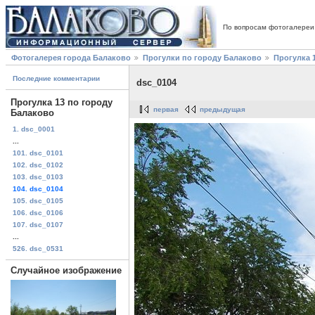
По вопросам фотогалереи
Фотогалерея города Балаково
Прогулки по городу Балаково
Прогулка 
Последние комментарии
dsc_0104
Прогулка 13 по городу
первая
предыдущая
Балаково
1. dsc_0001
...
101. dsc_0101
102. dsc_0102
103. dsc_0103
104. dsc_0104
105. dsc_0105
106. dsc_0106
107. dsc_0107
...
526. dsc_0531
Случайное изображение