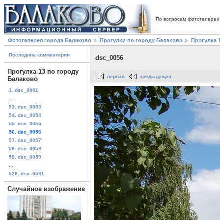
По вопросам фотогалереи
Фотогалерея города Балаково
Прогулки по городу Балаково
Прогулка 
Последние комментарии
dsc_0056
Прогулка 13 по городу
первая
предыдущая
Балаково
1. dsc_0001
...
53. dsc_0053
54. dsc_0054
55. dsc_0055
56. dsc_0056
57. dsc_0057
58. dsc_0058
59. dsc_0059
...
526. dsc_0531
Случайное изображение