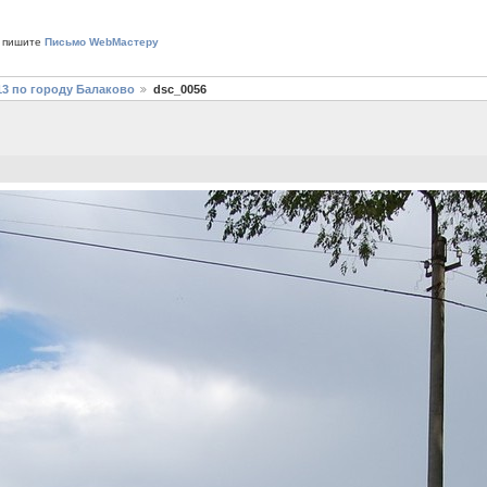
 пишите
Письмо WebМастеру
13 по городу Балаково
dsc_0056