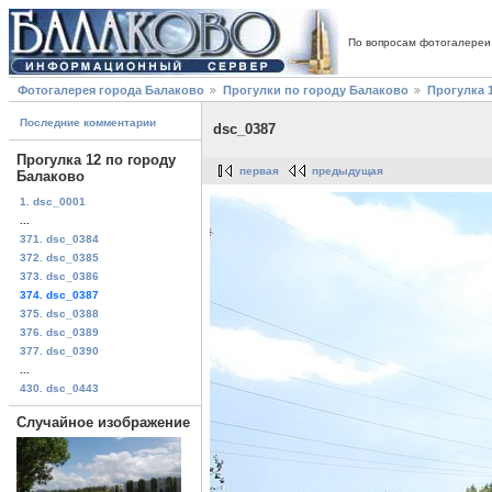
По вопросам фотогалереи
Фотогалерея города Балаково
Прогулки по городу Балаково
Прогулка 
Последние комментарии
dsc_0387
Прогулка 12 по городу
первая
предыдущая
Балаково
1. dsc_0001
...
371. dsc_0384
372. dsc_0385
373. dsc_0386
374. dsc_0387
375. dsc_0388
376. dsc_0389
377. dsc_0390
...
430. dsc_0443
Случайное изображение