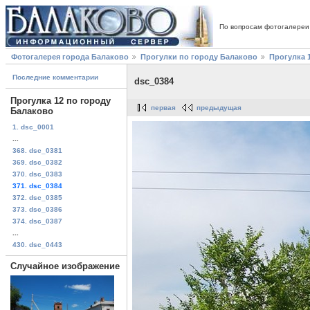
По вопросам фотогалереи
Фотогалерея города Балаково
Прогулки по городу Балаково
Прогулка 
Последние комментарии
dsc_0384
Прогулка 12 по городу
первая
предыдущая
Балаково
1. dsc_0001
...
368. dsc_0381
369. dsc_0382
370. dsc_0383
371. dsc_0384
372. dsc_0385
373. dsc_0386
374. dsc_0387
...
430. dsc_0443
Случайное изображение