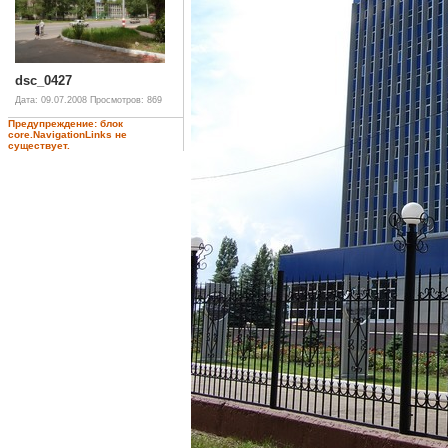
dsc_0427
Дата: 09.07.2008
Просмотров: 869
Предупреждение: блок
core.NavigationLinks не
существует.