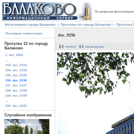
По вопросам фотогалереи
Фотогалерея города Балаково
Прогулки по городу Балаково
Прогулка 
Последние комментарии
dsc_0156
Прогулка 12 по городу
первая
предыдущая
Балаково
1. dsc_0001
...
153. dsc_0153
154. dsc_0154
155. dsc_0155
156. dsc_0156
157. dsc_0157
158. dsc_0158
159. dsc_0159
...
430. dsc_0443
Случайное изображение