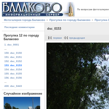
По вопросам фотогалереи
Фотогалерея города Балаково
Прогулки по городу Балаково
Прогулка 
Последние комментарии
dsc_0153
Прогулка 12 по городу
первая
предыдущая
Балаково
1. dsc_0001
...
150. dsc_0150
151. dsc_0151
152. dsc_0152
153. dsc_0153
154. dsc_0154
155. dsc_0155
156. dsc_0156
...
430. dsc_0443
Случайное изображение