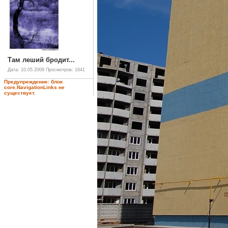
Там леший бродит...
Дата: 10.05.2009
Просмотров: 1641
Предупреждение: блок
core.NavigationLinks не
существует.