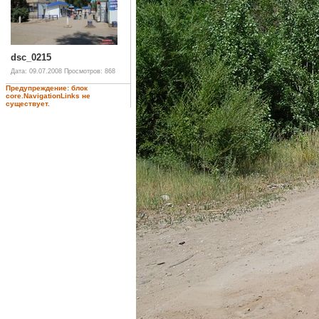
dsc_0215
Дата: 09.07.2008
Просмотров: 868
Предупреждение: блок
core.NavigationLinks не
существует.