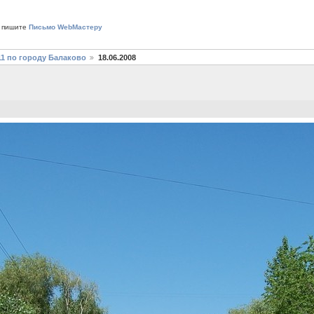
 пишите
Письмо WebМастеру
11 по городу Балаково
18.06.2008