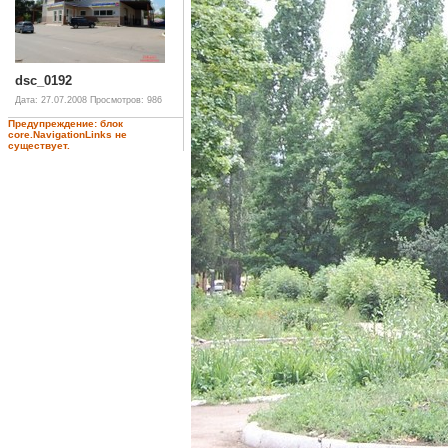
dsc_0192
Дата: 27.07.2008
Просмотров: 986
Предупреждение: блок
core.NavigationLinks не
существует.