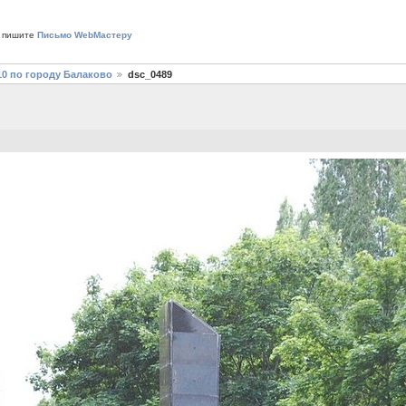
 пишите
Письмо WebМастеру
10 по городу Балаково
dsc_0489