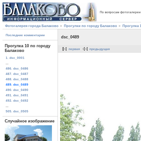
По вопросам фотогалереи
Фотогалерея города Балаково
Прогулки по городу Балаково
Прогулка 
Последние комментарии
dsc_0489
Прогулка 10 по городу
первая
предыдущая
Балаково
1. dsc_0001
...
486. dsc_0486
487. dsc_0487
488. dsc_0488
489. dsc_0489
490. dsc_0490
491. dsc_0491
492. dsc_0492
...
505. dsc_0505
Случайное изображение