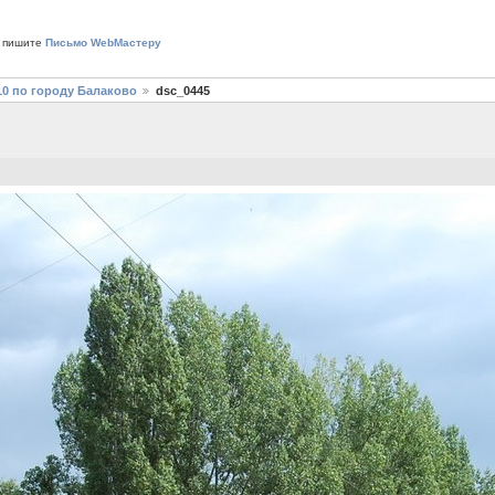
 пишите
Письмо WebМастеру
10 по городу Балаково
dsc_0445