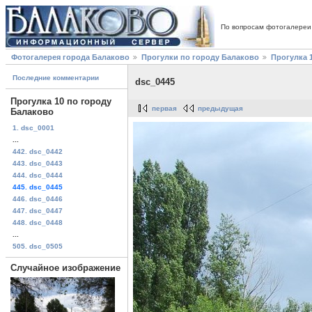
По вопросам фотогалереи
Фотогалерея города Балаково
Прогулки по городу Балаково
Прогулка 
Последние комментарии
dsc_0445
Прогулка 10 по городу
первая
предыдущая
Балаково
1. dsc_0001
...
442. dsc_0442
443. dsc_0443
444. dsc_0444
445. dsc_0445
446. dsc_0446
447. dsc_0447
448. dsc_0448
...
505. dsc_0505
Случайное изображение