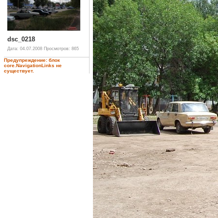
dsc_0218
Дата: 04.07.2008
Просмотров: 865
Предупреждение: блок
core.NavigationLinks не
существует.