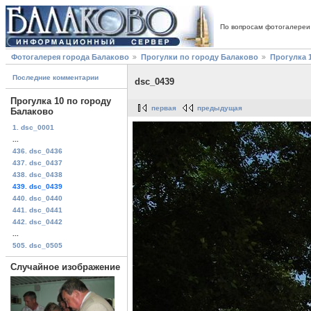
По вопросам фотогалереи
Фотогалерея города Балаково
Прогулки по городу Балаково
Прогулка 
Последние комментарии
dsc_0439
Прогулка 10 по городу
первая
предыдущая
Балаково
1. dsc_0001
...
436. dsc_0436
437. dsc_0437
438. dsc_0438
439. dsc_0439
440. dsc_0440
441. dsc_0441
442. dsc_0442
...
505. dsc_0505
Случайное изображение