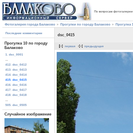
По вопросам фотогалереи
Фотогалерея города Балаково
Прогулки по городу Балаково
Прогулка 
Последние комментарии
dsc_0415
Прогулка 10 по городу
первая
предыдущая
Балаково
1. dsc_0001
...
412. dsc_0412
413. dsc_0413
414. dsc_0414
415. dsc_0415
416. dsc_0416
417. dsc_0417
418. dsc_0418
...
505. dsc_0505
Случайное изображение