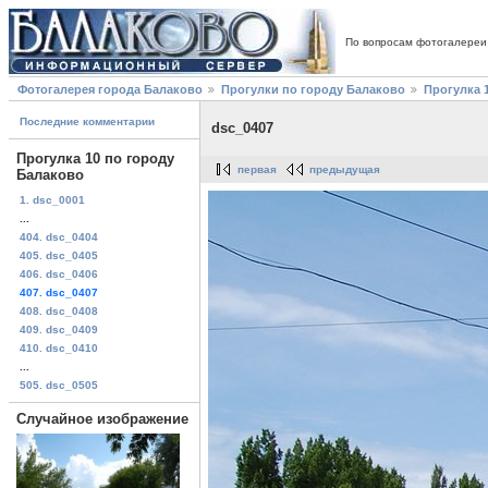
По вопросам фотогалереи
Фотогалерея города Балаково
Прогулки по городу Балаково
Прогулка 
Последние комментарии
dsc_0407
Прогулка 10 по городу
первая
предыдущая
Балаково
1. dsc_0001
...
404. dsc_0404
405. dsc_0405
406. dsc_0406
407. dsc_0407
408. dsc_0408
409. dsc_0409
410. dsc_0410
...
505. dsc_0505
Случайное изображение