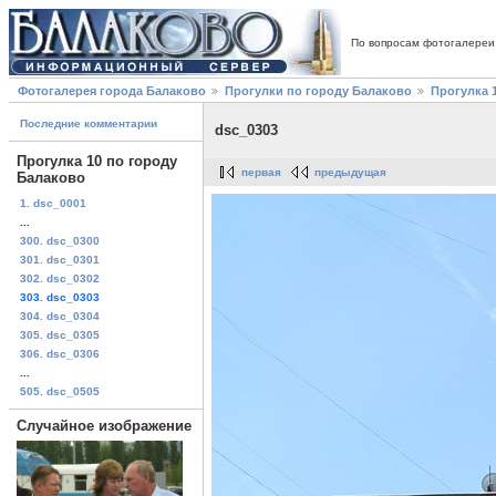
По вопросам фотогалереи
Фотогалерея города Балаково
Прогулки по городу Балаково
Прогулка 
Последние комментарии
dsc_0303
Прогулка 10 по городу
первая
предыдущая
Балаково
1. dsc_0001
...
300. dsc_0300
301. dsc_0301
302. dsc_0302
303. dsc_0303
304. dsc_0304
305. dsc_0305
306. dsc_0306
...
505. dsc_0505
Случайное изображение