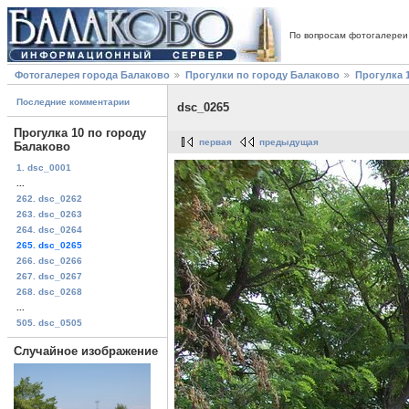
По вопросам фотогалереи
Фотогалерея города Балаково
Прогулки по городу Балаково
Прогулка 
Последние комментарии
dsc_0265
Прогулка 10 по городу
первая
предыдущая
Балаково
1. dsc_0001
...
262. dsc_0262
263. dsc_0263
264. dsc_0264
265. dsc_0265
266. dsc_0266
267. dsc_0267
268. dsc_0268
...
505. dsc_0505
Случайное изображение