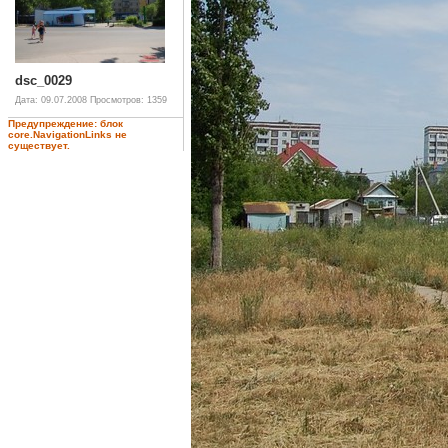
dsc_0029
Дата: 09.07.2008
Просмотров: 1359
Предупреждение: блок
core.NavigationLinks не
существует.