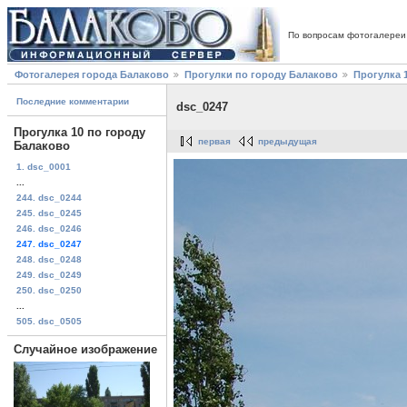
По вопросам фотогалереи
Фотогалерея города Балаково
Прогулки по городу Балаково
Прогулка 
Последние комментарии
dsc_0247
Прогулка 10 по городу
первая
предыдущая
Балаково
1. dsc_0001
...
244. dsc_0244
245. dsc_0245
246. dsc_0246
247. dsc_0247
248. dsc_0248
249. dsc_0249
250. dsc_0250
...
505. dsc_0505
Случайное изображение