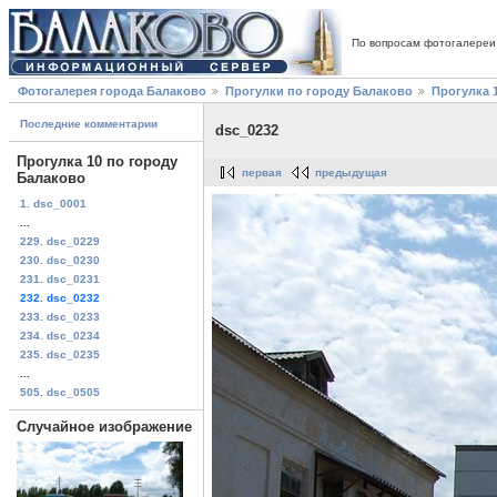
По вопросам фотогалереи
Фотогалерея города Балаково
Прогулки по городу Балаково
Прогулка 
Последние комментарии
dsc_0232
Прогулка 10 по городу
первая
предыдущая
Балаково
1. dsc_0001
...
229. dsc_0229
230. dsc_0230
231. dsc_0231
232. dsc_0232
233. dsc_0233
234. dsc_0234
235. dsc_0235
...
505. dsc_0505
Случайное изображение