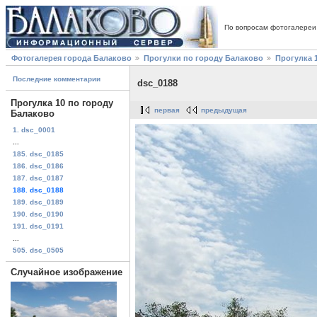
По вопросам фотогалереи
Фотогалерея города Балаково
Прогулки по городу Балаково
Прогулка 
Последние комментарии
dsc_0188
Прогулка 10 по городу
первая
предыдущая
Балаково
1. dsc_0001
...
185. dsc_0185
186. dsc_0186
187. dsc_0187
188. dsc_0188
189. dsc_0189
190. dsc_0190
191. dsc_0191
...
505. dsc_0505
Случайное изображение