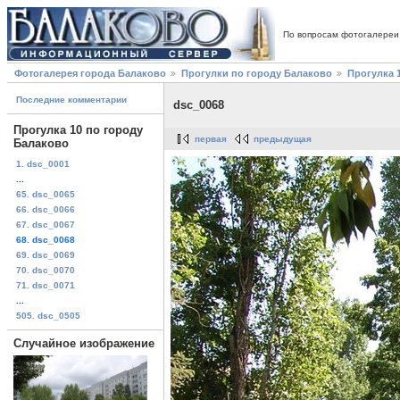
По вопросам фотогалереи
Фотогалерея города Балаково
Прогулки по городу Балаково
Прогулка 
Последние комментарии
dsc_0068
Прогулка 10 по городу
первая
предыдущая
Балаково
1. dsc_0001
...
65. dsc_0065
66. dsc_0066
67. dsc_0067
68. dsc_0068
69. dsc_0069
70. dsc_0070
71. dsc_0071
...
505. dsc_0505
Случайное изображение