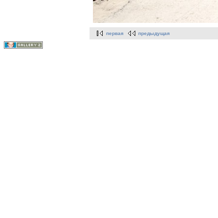
первая
предыдущая