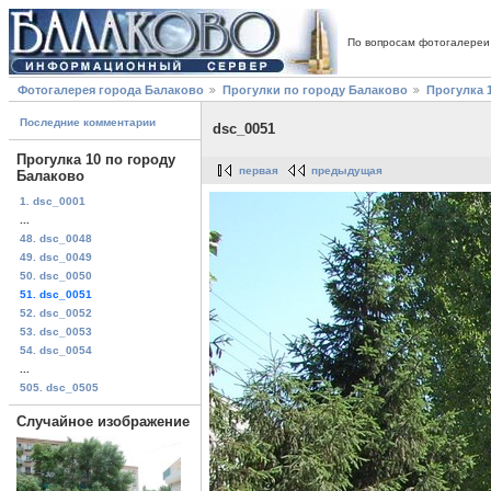
По вопросам фотогалереи
Фотогалерея города Балаково
Прогулки по городу Балаково
Прогулка 
Последние комментарии
dsc_0051
Прогулка 10 по городу
первая
предыдущая
Балаково
1. dsc_0001
...
48. dsc_0048
49. dsc_0049
50. dsc_0050
51. dsc_0051
52. dsc_0052
53. dsc_0053
54. dsc_0054
...
505. dsc_0505
Случайное изображение