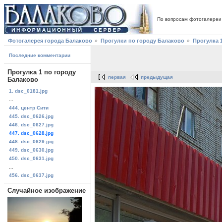
По вопросам фотогалереи
Фотогалерея города Балаково
Прогулки по городу Балаково
Прогулка 
Последние комментарии
Прогулка 1 по городу
первая
предыдущая
Балаково
1. dsc_0181.jpg
...
444. центр Сити
445. dsc_0626.jpg
446. dsc_0627.jpg
447. dsc_0628.jpg
448. dsc_0629.jpg
449. dsc_0630.jpg
450. dsc_0631.jpg
...
456. dsc_0637.jpg
Случайное изображение