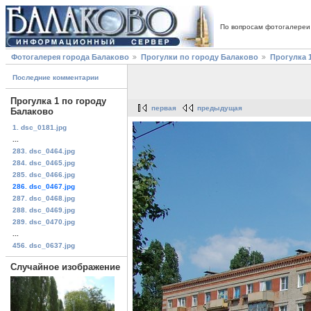
По вопросам фотогалереи
Фотогалерея города Балаково
Прогулки по городу Балаково
Прогулка 
Последние комментарии
Прогулка 1 по городу
первая
предыдущая
Балаково
1. dsc_0181.jpg
...
283. dsc_0464.jpg
284. dsc_0465.jpg
285. dsc_0466.jpg
286. dsc_0467.jpg
287. dsc_0468.jpg
288. dsc_0469.jpg
289. dsc_0470.jpg
...
456. dsc_0637.jpg
Случайное изображение