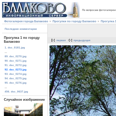
По вопросам фотогалереи
Фотогалерея города Балаково
Прогулки по городу Балаково
Прогулка 
Последние комментарии
Прогулка 1 по городу
первая
предыдущая
Балаково
1. dsc_0181.jpg
...
89. dsc_0270.jpg
90. dsc_0271.jpg
91. dsc_0272.jpg
92. dsc_0273.jpg
93. dsc_0274.jpg
94. dsc_0275.jpg
95. dsc_0276.jpg
...
456. dsc_0637.jpg
Случайное изображение