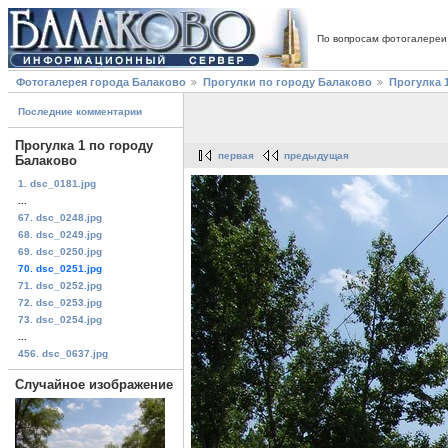
По вопросам фотогалереи
Фотогалерея города Балаково
Прогулки по городу Балаково
Прогулка 
Последние комментарии
Прогулка 1 по городу
первая
предыдущая
Балаково
1. dsc_0181.jpg
...
67. dsc_0248.jpg
68. dsc_0249.jpg
69. dsc_0250.jpg
70. dsc_0251.jpg
71. dsc_0252.jpg
72. dsc_0253.jpg
73. dsc_0254.jpg
...
456. dsc_0637.jpg
Случайное изображение