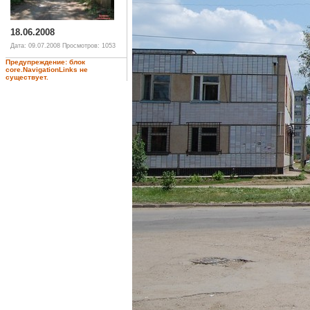
18.06.2008
Дата: 09.07.2008
Просмотров: 1053
Предупреждение: блок
core.NavigationLinks не
существует.