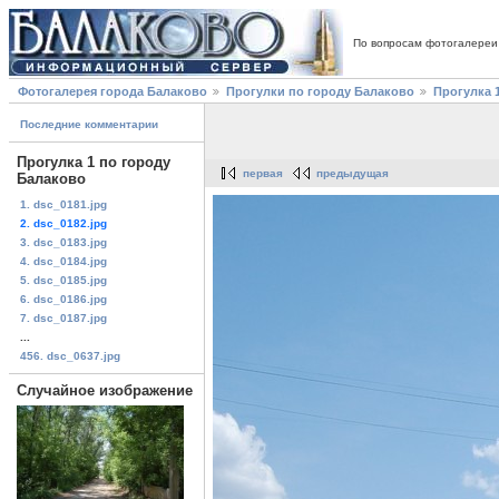
По вопросам фотогалереи
Фотогалерея города Балаково
Прогулки по городу Балаково
Прогулка 
Последние комментарии
Прогулка 1 по городу
первая
предыдущая
Балаково
1. dsc_0181.jpg
2. dsc_0182.jpg
3. dsc_0183.jpg
4. dsc_0184.jpg
5. dsc_0185.jpg
6. dsc_0186.jpg
7. dsc_0187.jpg
...
456. dsc_0637.jpg
Случайное изображение