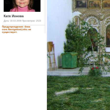
Катя Ионова
Дата: 30.03.2009
Просмотров: 2523
Предупреждение: блок
core.NavigationLinks не
существует.