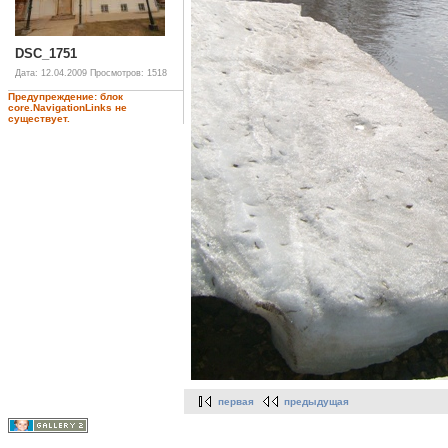
DSC_1751
Дата: 12.04.2009
Просмотров: 1518
Предупреждение: блок
core.NavigationLinks не
существует.
первая
предыдущая