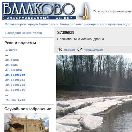
По вопросам фотогалереи
Фотогалерея города Балаково
Балаковская природа во все времена года
S7306839
Последние комментарии
Полякова Нина Александровна
Реки и водоемы
1. Волга
первая
предыдущая
...
25. волга
26. вода
27. р.Волга
28. S7306839
29. S7306843
30. S7306848
31. S7306856
...
76. IMG_8248
Случайное изображение