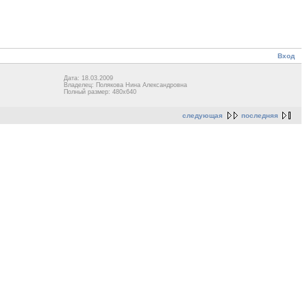
Вход
Дата: 18.03.2009
Владелец: Полякова Нина Александровна
Полный размер: 480x640
следующая
последняя