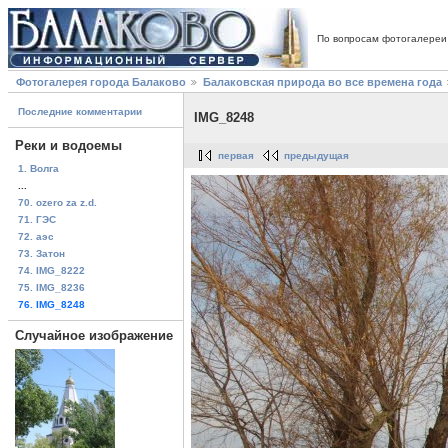
По вопросам фотогалереи
Фотогалерея города Балаково
Балаковская природа во все времена года
Последние комментарии
IMG_8248
Реки и водоемы
первая
предыдущая
1. Волга
...
70. ozero za z.d.
71. ГЭС
72. аэс
73. Затон
74. IMG_8222
75. IMG_8236
76. IMG_8248
Случайное изображение