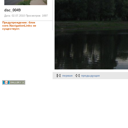
dsc_0049
Дата: 02.07.2010
Просмотров: 1697
Предупреждение: блок
core.NavigationLinks не
существует.
первая
предыдущая