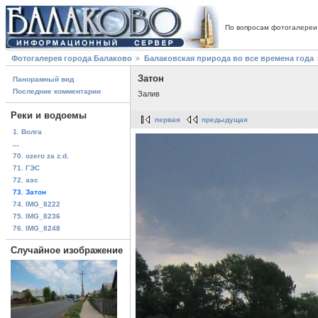
По вопросам фотогалереи
Фотогалерея города Балаково
Балаковская природа во все времена года
Затон
Панорамный вид
Последние комментарии
Залив
Реки и водоемы
первая
предыдущая
1. Волга
...
70. ozero za z.d.
71. ГЭС
72. аэс
73. Затон
74. IMG_8222
75. IMG_8236
76. IMG_8248
Случайное изображение