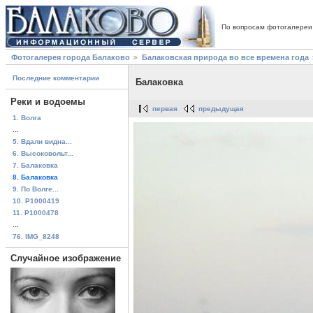
По вопросам фотогалереи
Фотогалерея города Балаково
Балаковская природа во все времена года
Последние комментарии
Балаковка
Реки и водоемы
первая
предыдущая
1. Волга
...
5. Вдали видна...
6. Высоковольт...
7. Балаковка
8. Балаковка
9. По Волге...
10. P1000419
11. P1000478
...
76. IMG_8248
Случайное изображение