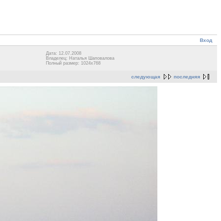
Вход
Дата: 12.07.2008
Владелец: Наталья Шаповалова
Полный размер: 1024x768
следующая
последняя