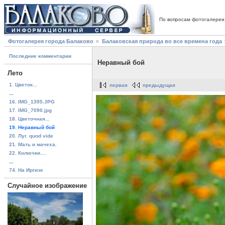
По вопросам фотогалереи
Фотогалерея города Балаково
Балаковская природа во все времена года
Последние комментарии
Неравный бой
Лето
1. Цветок...
первая
предыдущая
...
16. IMG_1395.JPG
17. IMG_7090.jpg
18. Цветочная...
19. Неравный бой
20. Луг. quod vide
21. Мать и мачеха.
22. Колючки....
...
74. На Иргизе
Случайное изображение