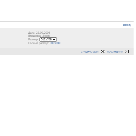
Вход
Дата: 26.09.2008
Владелец: Zoom
Размер:
Полный размер:
600x900
следующая
последняя