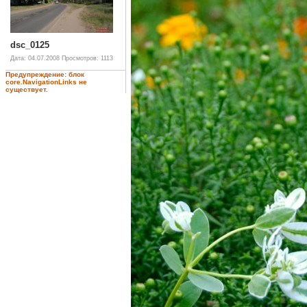
dsc_0125
Дата: 04.07.2008
Просмотров: 1113
Предупреждение: блок
core.NavigationLinks не
существует.