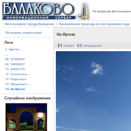
По вопросам фотогалереи
Фотогалерея города Балаково
Балаковская природа во все времена года
Последние комментарии
На Иргизе
Лето
первая
предыдущая
1. Цветок...
...
68. S7306391
69. S6006627
70. S6001778
71. Солнечные...
72. Подсолнух
73. Прощание с ...
74. На Иргизе
Случайное изображение