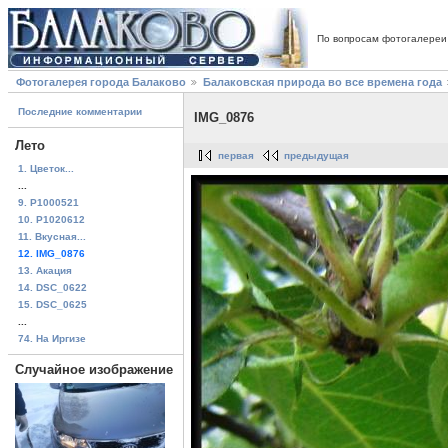
По вопросам фотогалереи
Фотогалерея города Балаково
Балаковская природа во все времена года
Последние комментарии
IMG_0876
Лето
первая
предыдущая
1. Цветок...
...
9. P1000521
10. P1020612
11. Вкусная...
12. IMG_0876
13. Акация
14. DSC_0622
15. DSC_0625
...
74. На Иргизе
Случайное изображение