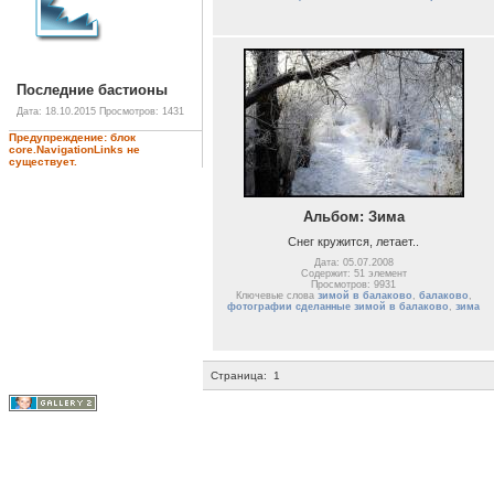
Последние бастионы
Дата: 18.10.2015
Просмотров: 1431
Предупреждение: блок
core.NavigationLinks не
существует.
Альбом: Зима
Снег кружится, летает..
Дата: 05.07.2008
Содержит: 51 элемент
Просмотров: 9931
Ключевые слова
зимой в балаково
,
балаково
,
фотографии сделанные зимой в балаково
,
зима
Страница:
1