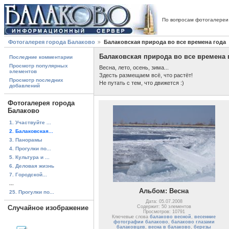
По вопросам фотогалереи
Фотогалерея города Балаково
Балаковская природа во все времена года
Балаковская природа во все времена 
Последние комментарии
Просмотр популярных
Весна, лето, осень, зима...
элементов
Здесть размещаем всё, что растёт!
Просмотр последних
Не путать с тем, что движется :)
добавлений
Фотогалерея города
Балаково
1. Участвуйте ...
2. Балаковская...
3. Панорамы
4. Прогулки по...
5. Культура и ...
6. Деловая жизнь
7. Городской...
...
Альбом: Весна
25. Прогулки по...
Дата: 05.07.2008
Случайное изображение
Содержит: 50 элементов
Просмотров: 10791
Ключевые слова
балаково весной
,
весенние
фотографии балаково
,
балаково глазами
балаковцев
,
весна в балаково
,
березы