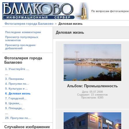
По вопросам фотогалереи
Фотогалерея города Балаково
Деловая жизнь
Деловая жизнь
Последние комментарии
Просмотр популярных
элементов
Просмотр последних
добавлений
Фотогалерея города
Балаково
1. Участвуйте ...
...
3. Панорамы
4. Прогулки по...
Альбом: Промышленность
5. Культура и ...
Дата: 05.07.2008
6. Деловая жизнь
Содержит: 15 элементов
Просмотров: 8395
7. Городской...
8. Церкви,...
9. Площади,...
...
25. Прогулки по...
Случайное изображение