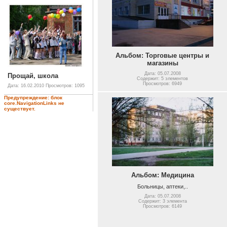
Альбом: Торговые центры и
магазины
Дата: 05.07.2008
Прощай, школа
Содержит: 5 элементов
Просмотров: 6949
Дата: 16.02.2010
Просмотров: 1095
Предупреждение: блок
core.NavigationLinks не
существует.
Альбом: Медицина
Больницы, аптеки,..
Дата: 05.07.2008
Содержит: 3 элемента
Просмотров: 6149