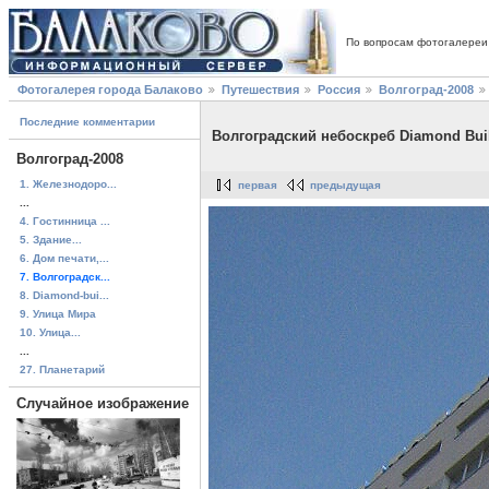
По вопросам фотогалереи
Фотогалерея города Балаково
Путешествия
Россия
Волгоград-2008
Последние комментарии
Волгоградский небоскреб Diamond Bui
Волгоград-2008
1. Железнодоро...
первая
предыдущая
...
4. Гостинница ...
5. Здание...
6. Дом печати,...
7. Волгоградск...
8. Diamond-bui...
9. Улица Мира
10. Улица...
...
27. Планетарий
Случайное изображение