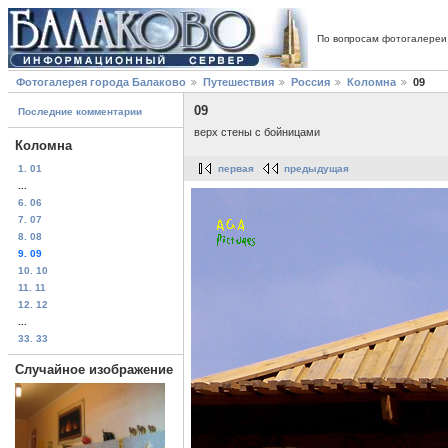
По вопросам фотогалереи
Фотогалерея города Балаково
Путешествия
Россия
Коломна
09
09
Последние комментарии
верх стены с бойницами
Коломна
1. 01
первая
предыдущая
...
6. 06
7. 07
8. 08
9. 09
10. 10
11. 11
12. 12
...
33. 33
Случайное изображение