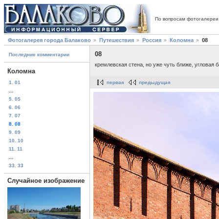
По вопросам фотогалереи
Фотогалерея города Балаково
Путешествия
Россия
Коломна
08
08
Последние комментарии
кремлевская стена, но уже чуть ближе, угловая 
Коломна
1. 01
первая
предыдущая
...
5. 05
6. 06
7. 07
8. 08
9. 09
10. 10
11. 11
...
33. 33
Случайное изображение