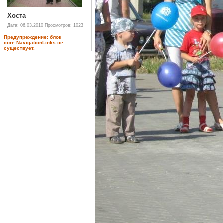
Хоста
Дата: 06.03.2010
Просмотров: 1023
Предупреждение: блок
core.NavigationLinks не
существует.