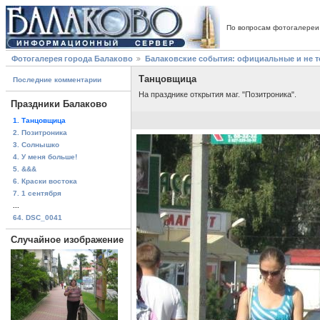
По вопросам фотогалереи
Фотогалерея города Балаково
Балаковские события: официальные и не 
Танцовщица
Последние комментарии
На празднике открытия маг. "Позитроника".
Праздники Балаково
1. Танцовщица
2. Позитроника
3. Солнышко
4. У меня больше!
5. &&&
6. Краски востока
7. 1 сентября
...
64. DSC_0041
Случайное изображение